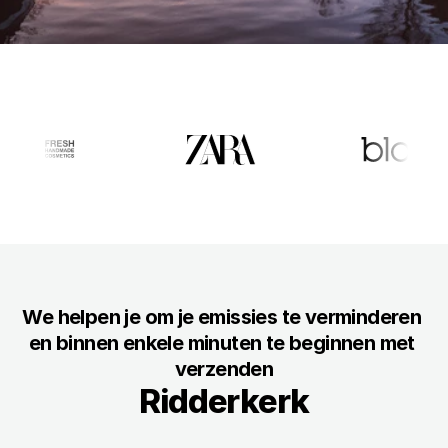
Docs
About
Voor Consumenten
Voor Bedrijven
Over ons
Alles over Packaly
We helpen je om je emissies te verminderen 
Klanten
en binnen enkele minuten te beginnen met 
Waarom klanten van ons houden
verzenden
Ridderkerk
Duurzaamheid
Onze missie naar duurzaamheid