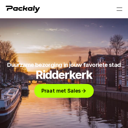
PRODUCT
Design
Content
Duurzame bezorging in jouw favoriete stad
Ridderkerk
Publish
Praat met Sales
RESOURCES
Blog
Careers