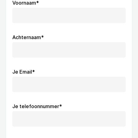
Voornaam
*
Docs
About
Achternaam
*
Voor Consumenten
Voor Bedrijven
Je Email
*
Over ons
Alles over Packaly
Klanten
Je telefoonnummer
*
Waarom klanten van ons houden
Duurzaamheid
Onze missie naar duurzaamheid